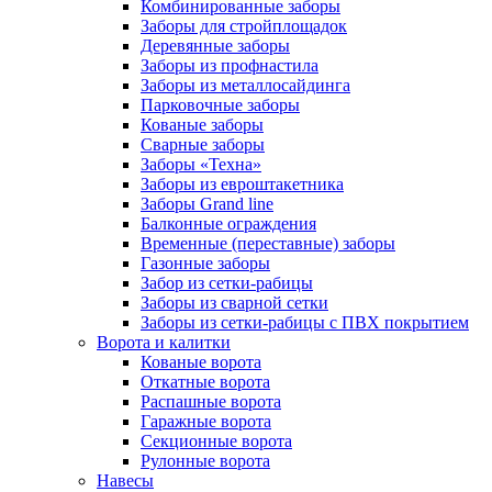
Комбинированные заборы
Заборы для стройплощадок
Деревянные заборы
Заборы из профнастила
Заборы из металлосайдинга
Парковочные заборы
Кованые заборы
Сварные заборы
Заборы «Техна»
Заборы из евроштакетника
Заборы Grand line
Балконные ограждения
Временные (переставные) заборы
Газонные заборы
Забор из сетки-рабицы
Заборы из сварной сетки
Заборы из сетки-рабицы с ПВХ покрытием
Ворота и калитки
Кованые ворота
Откатные ворота
Распашные ворота
Гаражные ворота
Секционные ворота
Рулонные ворота
Навесы