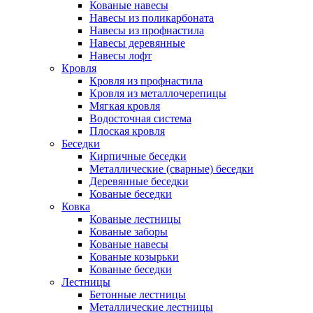
Кованые навесы
Навесы из поликарбоната
Навесы из профнастила
Навесы деревянные
Навесы лофт
Кровля
Кровля из профнастила
Кровля из металлочерепицы
Мягкая кровля
Водосточная система
Плоская кровля
Беседки
Кирпичные беседки
Металлические (сварные) беседки
Деревянные беседки
Кованые беседки
Ковка
Кованые лестницы
Кованые заборы
Кованые навесы
Кованые козырьки
Кованые беседки
Лестницы
Бетонные лестницы
Металлические лестницы